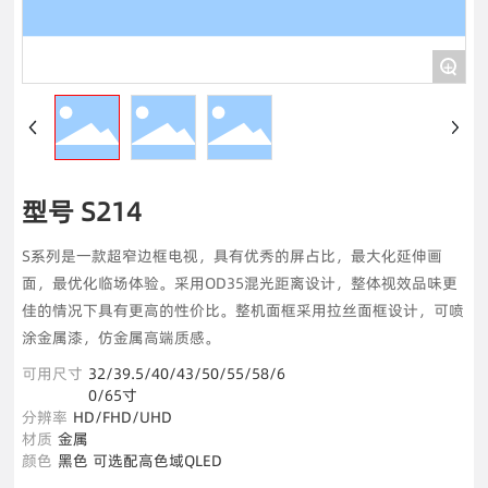
+
型号 S214
S系列是一款超窄边框电视，具有优秀的屏占比，最大化延伸画
面，最优化临场体验。采用OD35混光距离设计，整体视效品味更
佳的情况下具有更高的性价比。整机面框采用拉丝面框设计，可喷
涂金属漆，仿金属高端质感。
可用尺寸
32/39.5/40/43/50/55/58/6
0/65寸
分辨率
HD/FHD/UHD
材质
金属
颜色
黑色 可选配高色域QLED